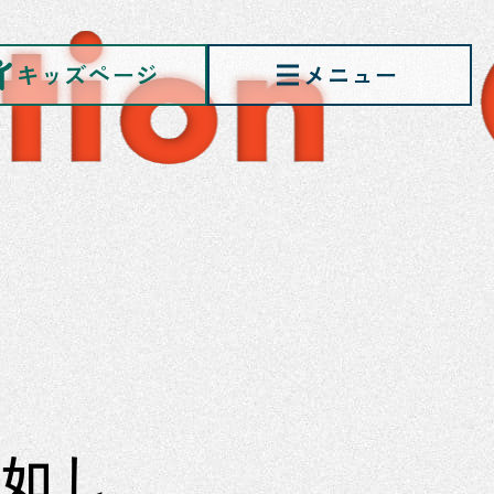
キッズページ
ン
の如し