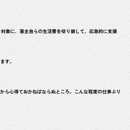
佐賀戦争
佐賀が生
を対象に、藩主自らの生活費を切り崩して、応急的に支援
偉人モニ
します。
キッズペ
明治維新
から心得ておかねばならぬところ。こんな程度の仕事ぶり