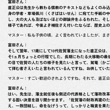
富田さん：
直正公は先生から教わる儒教のテキストなどもよくのみ込
身の学者・草場佩川（くさばはいせん）に宛てた手紙の中
し、大の大人も及ばないほどの御論弁をふるわれた。そし
様子であれば、今後よき補佐さえ付いたならば、歴史上の
マスター：私も子供の頃、よく言われていましたが、まさ
富田さん：
そして翌年、17歳にして10代佐賀藩主になった直正公
そ1ヵ月ちょっとの行程でした。長期にわたる大移動の最
の目で佐賀の人たちの様子を見たいと言って、駕篭（かご
て拝む者さえいたと言われているんですね。お供していた
マスター：すごい歓迎のされようですね。それで、直正公
富田さん：
はい。先生は、藩主就任後も側近の代表格として藩政改革
する固い決意を語り聞かせます。「佐賀藩の財政再建のた
え、一致団結し、命をなげうって、しっかりと職責を果た