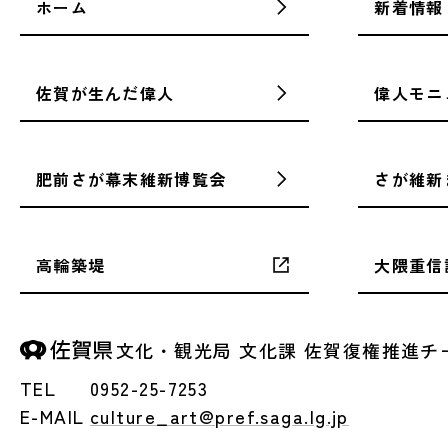
ホーム
新着情報
佐賀が生んだ偉人
偉人モニ
肥前さが幕末維新博覧会
さが維新
高輪築堤
大隈重信
文化・観光局 文化課
佐賀復権推進チ
TEL
0952-25-7253
E-MAIL
culture_art@pref.saga.lg.jp