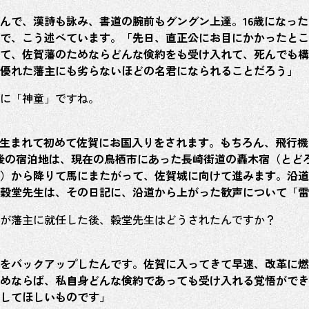
んで、漢詩も詠み、書道の腕前もグングン上達。16歳になっ
で、こう述べています。「先日、直正公にお目にかかったとこ
て、佐賀藩のためならどんな倹約をも受け入れて、死んでも構
優れた藩主にも劣らないほどの名君になられることだろう」
に「神童」ですね。
は、生まれて初めて佐賀にお国入りをされます。もちろん、飛行
後の宿泊地は、現在の鳥栖市にあった長崎街道の轟木宿（とど
）から降りて馬にまたがって、佐賀城に向けて進みます。沿道
穀堂先生は、その日記に、沿道から上がった歓声について「雷
が藩主に就任した後、穀堂先生はどうされたんですか？
をバックアップしたんです。佐賀に入ってきて早速、改革に燃
めならば、私自身どんな倹約であっても受け入れる覚悟ができ
してほしいものです」