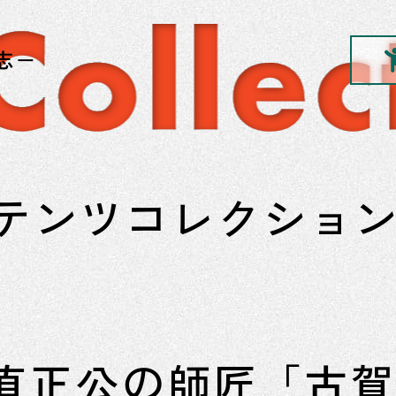
テンツコレクショ
回 直正公の師匠「古