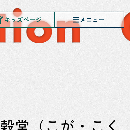
キッズページ
ン
賀穀堂（こが・こく