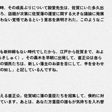
ホーム
た時、その成長ぶりについて穀堂先生は、佐賀にいた多久出
ろ、話題が次第に佐賀藩の運営に関する大きな議論に発展
わない覚悟であるという意志を表明された。このようなご
新着情報
江
機も新幹線もない時代でしたから、江戸から佐賀まで、およ
佐賀戦争
ろきしゅく）。その轟木を早朝に出発して、直正公は自ら
の領民たちは、新しい藩主のお姿を目にして、手を合わせ
の如し」と記しているんですね。
佐賀が生
偉人モニ
える直正公。佐賀城に藩の重臣たちを招集して、倹約に対
ています。あとは、あなた方重臣の誰もが気持ちを入れ替
キッズペ