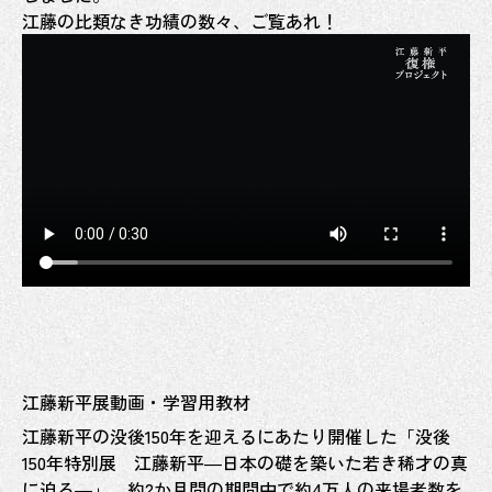
江藤の比類なき功績の数々、ご覧あれ！
江藤新平展動画・学習用教材
江藤新平の没後
150
年を迎えるにあたり開催した「没後
150
年特別展 江藤新平
―
日本の礎を築いた若き稀才の真
に迫る
―
」。約2か月間の期間中で約4万人の来場者数を