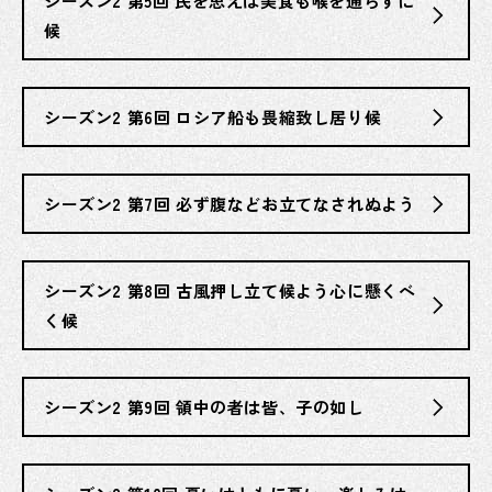
シーズン2 第5回 民を思えば美食も喉を通らずに
候
シーズン2 第6回 ロシア船も畏縮致し居り候
シーズン2 第7回 必ず腹などお立てなされぬよう
シーズン2 第8回 古風押し立て候よう心に懸くべ
く候
シーズン2 第9回 領中の者は皆、子の如し