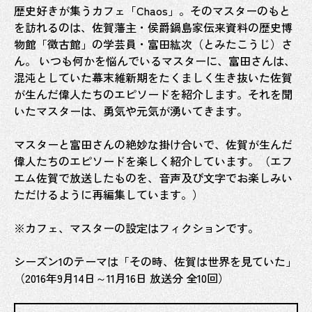
佐賀
歴史好きが集うカフェ「Chaos」。そのマスターのもと
を訪れるのは、佐賀藩主・侯爵鍋島家伝来資料の歴史博
高輪
物館「徴古館」の学芸員・富田紘次（とみたこうじ）さ
大隈
ん。 いつも何かを悩んでいるマスターに、富田さんは、
混沌としていた幕末維新期をたくましく生き抜いた佐賀
佐野
が生んだ偉人たちのエピソードを紹介します。それを聞
三重
いたマスターは、勇気や元気が湧いてきます。
徴古
マスターと富田さんの絶妙な掛け合いで、佐賀が生んだ
偉人たちのエピソードを楽しく紹介しています。（エフ
エム佐賀で放送したものを、音声及び文字でお楽しみい
ただけるように再編集しています。）
※カフェ、マスターの設定はフィクションです。
シーズン1のテーマは「その時、佐賀は世界を見ていた」
（2016年9月14日～11月16日 放送分 全10回）