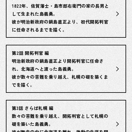
1822年、佐賀藩士・島市郎右衛門の家の長男と
して生まれた島義勇。
彼が明治新政府の鍋島直正より、初代開拓判官
に任命されるまでを描く。
第2話 開拓判官 編
明治新政府の鍋島直正より開拓判官に任命さ
れ、北海道へと渡った島義勇。
彼が数々の苦難を乗り越え、札幌の礎を築くま
でを描く。
第3話 さらば札幌 編
数々の苦難を乗り越え、開拓判官として札幌の
礎を築いた島義勇。
彼が無念の内に北海道を離れ、激動の生涯を閉