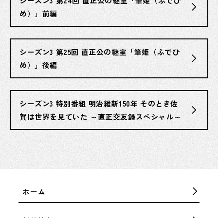
シーズン3 第24回 直正公の継室「筆姫（ふでひ
め）」前編
シーズン3 第25回 直正公の継室「筆姫（ふでひ
め）」後編
シーズン3 特別番組 明治維新150年 そのとき佐
賀は世界を見ていた ～直正交友録スペシャル～
ホーム