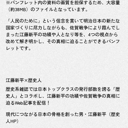
※パンフレット内の資料の画質を担保するため、大容量
（約38MB）のファイルとなっています。
「人民のために」という信念を貫いて明治日本の新たな
国家づくりに尽力しながらも、佐賀戦争により霞んでし
まった江藤新平の功績や人となり等を、4つの視点から
改めて解き明かし、その真相に迫ることができるパンフ
レットです。
江藤新平×歴史人
歴史系雑誌では日本トップクラスの発行部数を誇る「歴
史人」とコラボし、江藤新平の功績や佐賀戦争の真相に
迫るWeb記事を配信！
現代につながる日本の骨格を創った男・江藤新平（歴史
人HP）