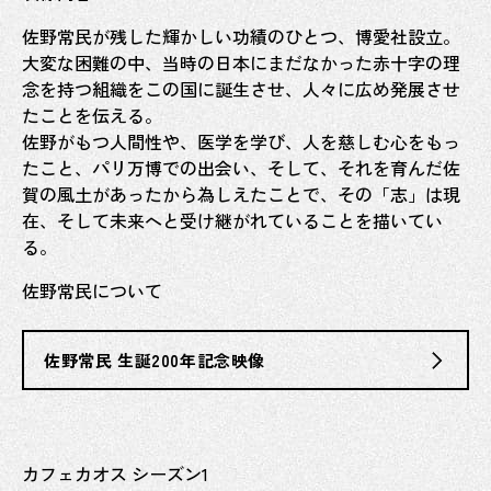
佐野常民が残した輝かしい功績のひとつ、博愛社設立。
ホー
大変な困難の中、当時の日本にまだなかった赤十字の理
新着
念を持つ組織をこの国に誕生させ、人々に広め発展させ
たことを伝える。
佐野がもつ人間性や、医学を学び、人を慈しむ心をもっ
佐賀
たこと、パリ万博での出会い、そして、それを育んだ佐
賀の風土があったから為しえたことで、その「志」は現
佐賀
在、そして未来へと受け継がれていることを描いてい
偉人
る。
キッ
佐野常民について
明治
佐野常民 生誕200年記念映像
肥前
さが
維新
コン
カフェカオス シーズン1