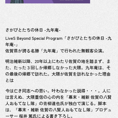
さがびとたちの休日 -九年庵-
LiveS Beyond Special Program「さがびとたちの休日 -九
年庵-」
佐賀県が誇る名勝「九年庵」で行われた無観客公演。
明治維新以降、20年以上にわたり佐賀の地を踏まず、ま
た、たった３回しか帰郷しなかった大隈。九年庵は、そ
の最後の帰郷で訪れた。大隈が佐賀を訪れなかった理由
とは
今は亡き同志への思い。叶わなかった説得・・・。人に
は言えぬ、大隈重信の心の内を「幕末・維新 佐賀の八賢
人おもてなし隊」の⻘柳達也氏が独白で演じる。脚本
は、「幕末・維新 佐賀の八賢人おもてなし隊」プロデュ
ーサー 桜井 篤氏による書き下ろし。