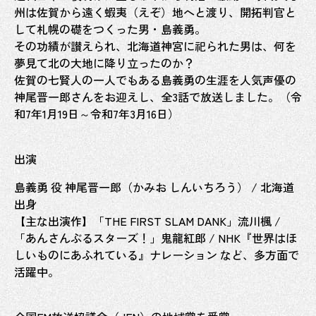
州は佐賀から遠く蝦夷（えぞ）地へと渡り、開拓判官と
して札幌の礎をつくった男・島義勇。
その功績が讃えられ、北海道神宮に祀られた男は、何を
夢見て北の大地に降り立ったのか？
佐賀の七賢人の一人でもある島義勇の生涯を人気声優の
神尾晋一郎さんをお迎えし、全3話で放送しました。（令
和7年1月19日～令和7年3月16日）
出演
島義勇 役 神尾晋一郎（かみお しんいちろう） / 北海道
出身
【主な出演作】「THE FIRST SLAM DANK」流川楓 /
「あんさんぶるスターズ！」鬼龍紅郎 / NHK『世界はほ
しいものにあふれている』ナレーション など、多方面で
活躍中。