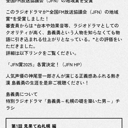
全国FM放送協議会（JFN）の地域賞を受賞
このラジオドラマが“全国FM放送協議会（JFN）の地域
賞”を受賞しました！
審査員からは “台本や効果音等、ラジオドラマとしての
クオリティが高く、島義勇という人物を知らなくても物
語に引き込まれる仕上がりとなっている。”との評価をい
ただきました。
詳細は以下リンクをご覧ください。
「JFN賞2025」各賞決定！（JFN HP）
人気声優の神尾晋一郎さんが演じる正義感あふれる熱き
漢 島義勇の生涯を是非ご視聴ください！
島義勇について
特別ラジオドラマ「島義勇～札幌の礎を築いた男～」チ
ラシ
第1話 見果てぬ札幌 編