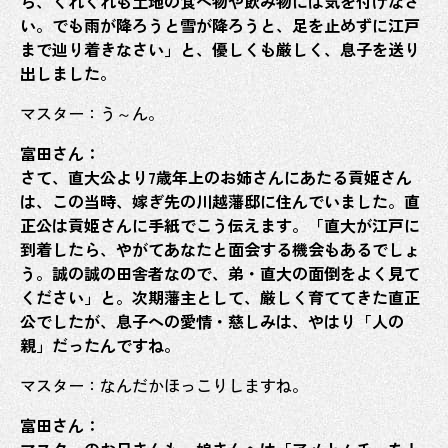
ら、くれぐれも土地の食べ物や飲み物には気を付けなさ
い。でも雨が降ろうと雪が降ろうと、足を止めずに江戸
まで辿り着きなさい」と、優しくも厳しく、息子を送り
出しました。
マスター：う～ん。
富田さん：
さて、直大公より7歳年上のお姉さんにあたる貢姫さん
は、この当時、嫁ぎ先の川越藩邸に住んでいました。直
正公は貢姫さんに手紙でこう伝えます。「直大が江戸に
到着したら、やがてあなたと面会する機会もあるでしょ
う。誠の誠の田舎者なので、弟・直大の面倒をよく見て
ください」と。次期藩主として、厳しく育ててきた直正
公でしたが、息子への愛情・慈しみは、やはり「人の
親」だったんですね。
マスター：なんだかほっこりしますね。
富田さん：