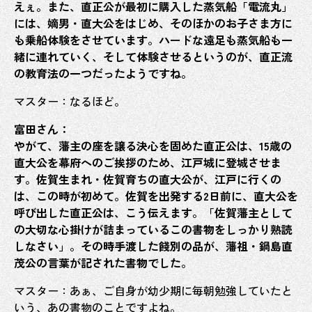
えぇ。また、直正公が最初に購入した蒸気船「電流丸」
には、嫡男・直大公をはじめ、そのほかのお子さま方に
も乗船体験をさせています。ハードな遠足も蒸気船も一
緒に連れていく、そして体験させるというのが、直正流
の教育法の一つだったようですね。
マスター：なるほど。
富田さん：
やがて、藩主の座を譲る決心を固めた直正公は、15歳の
直大公を幕府へのご挨拶のため、江戸城に登城させま
す。佐賀生まれ・佐賀育ちの直大公が、江戸に行くの
ホー
は、この時が初めて。佐賀を出発する2日前に、直大公を
呼び出した直正公は、こう伝えます。「佐賀藩主として
新着
の大切な心掛けが詰まっているこの書物をしっかり熟読
しなさい」。その時手渡した餞別の品が、藩祖・鍋島直
茂公の言葉が記された書物でした。
佐賀
マスター：あぁ、ご自身が幼少期に毎朝勉強していたと
佐賀
いう、あの書物のことですよね。