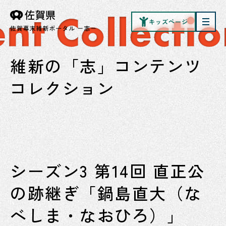
キッズページ
維新の「志」コンテンツ
コレクション
シーズン3 第14回 直正公
の跡継ぎ「鍋島直大（な
べしま・なおひろ）」