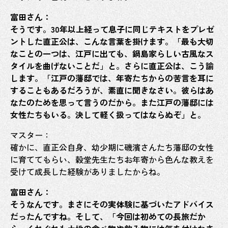
偉人
富田さん：
キッ
そうです。30年以上経って息子に同じテキストをプレゼ
ントした直正公は、こんな言葉を掛けます。「最も大切
明治
なことの一つは、江戸に出ても、鍋島家らしい古風なス
肥前
タイルを曲げないことだ」と。さらに直正公は、こう諭
します。「江戸の藩邸では、年寄たちからの苦言を耳に
さが
することもあるだろうが、素直に聞きなさい。彼らはあ
維新
なたのためを思って言うのだから。また江戸の藩邸には
コン
女性たちもいる。決して軽く扱ってはならぬぞ」と。
佐賀
マスター：
高輪
確かに、直正公自身、幼少期に磯濱さんたち藩邸の女性
に育ててもらい、穀堂先生たちお年寄から色んな教えを
大隈
受けて成長した経験がありましたからね。
佐野
富田さん：
三重
そうなんです。まさにその実体験に基づいたアドバイス
徴古
だったんですね。そして、「今回は初めての長旅だか