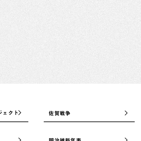
佐賀が生
偉人モニ
キッズペ
明治維新
ジェクト
佐賀戦争
明治維新年表