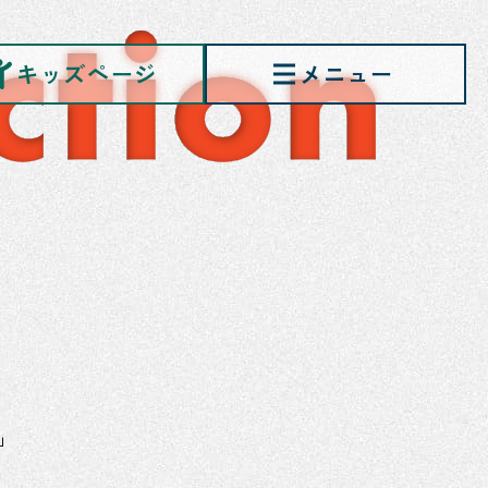
キッズページ
ン
-」