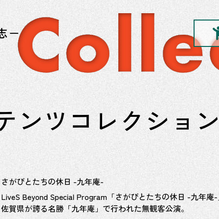
テンツコレクショ
さがびとたちの休日 -九年庵-
LiveS Beyond Special Program「さがびとたちの休日 -九年庵
佐賀県が誇る名勝「九年庵」で行われた無観客公演。