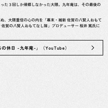
たった３回しか帰郷しなかった大隈。九年庵は、その最後の
ぬ、大隈重信の心の内を「幕末・維新 佐賀の八賢人おもて
佐賀の八賢人おもてなし隊」プロデューサー 桜井 篤氏に
びとたちの休日 -九年庵-」（YouTube）
ホーム
新着情報
江
佐賀戦争